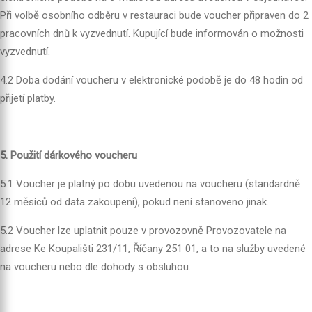
Při volbě osobního odběru v restauraci bude voucher připraven do 2
pracovních dnů k vyzvednutí. Kupující bude informován o možnosti
vyzvednutí.
4.2 Doba dodání voucheru v elektronické podobě je do 48 hodin od
přijetí platby.
5. Použití dárkového voucheru
5.1 Voucher je platný po dobu uvedenou na voucheru (standardně
12 měsíců od data zakoupení), pokud není stanoveno jinak.
5.2 Voucher lze uplatnit pouze v provozovně Provozovatele na
adrese Ke Koupališti 231/11, Říčany 251 01, a to na služby uvedené
na voucheru nebo dle dohody s obsluhou.